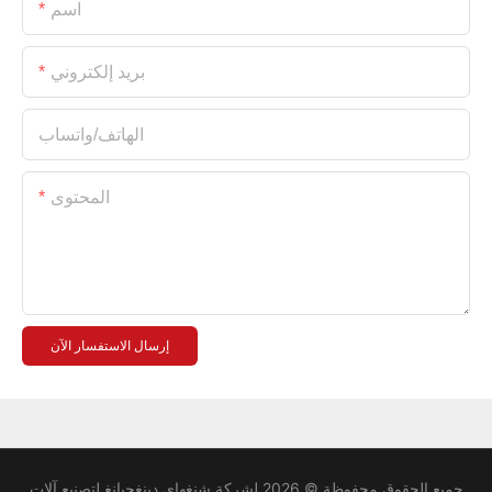
اسم
بريد إلكتروني
الهاتف/واتساب
المحتوى
إرسال الاستفسار الآن
جميع الحقوق
محفوظة
© 2026 لشركة شنغهاي دينغجيانغ لتصنيع آلات