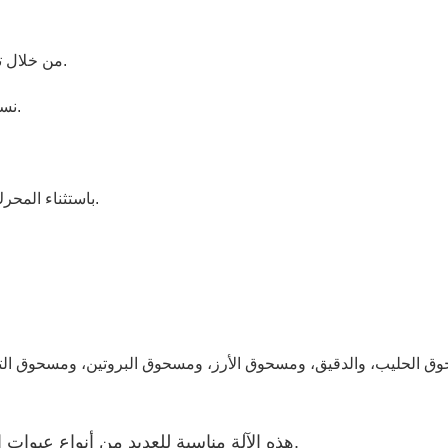
♦ من خلال تغيير الملحقات، تصبح الآلة مناسبة لمختلف منتجات المساحيق.
♦ نستخدم أجهزة كهربائية من ماركات مشهورة، فهي أكثر استقراراً.
♦ نوفر مكنسة 
♦ جميع الآلات مصنوعة من مادة SUS 304 باستثناء المحرك والأجزاء الكهربائية.
ق الحليب، والدقيق، ومسحوق الأرز، ومسحوق البروتين، ومسحوق التو
هذه الآلة مناسبة للعديد من أنواع عبوات المساحيق المختلفة، وهي آلة تعبئة المساحيق الأكثر مبيعًا.