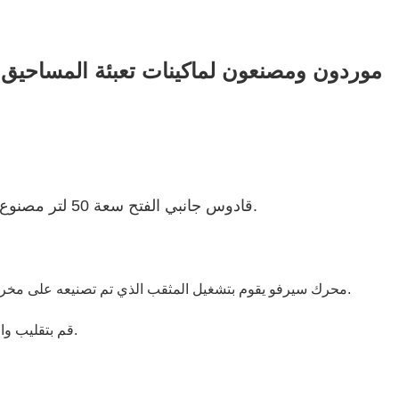
♦ قادوس جانبي الفتح سعة 50 لتر مصنوع بالكامل من الفولاذ المقاوم للصدأ 304، سهل التنظيف.
♦ محرك سيرفو يقوم بتشغيل المثقب الذي تم تصنيعه على مخرطة، ويتمتع بدقة عالية، ويمكن تغييره لأوزان العبوات المختلفة.
♦ قم بتقليب واحد على القادوس، وتأكد من أن المسحوق يملأ المثقب بالكامل.