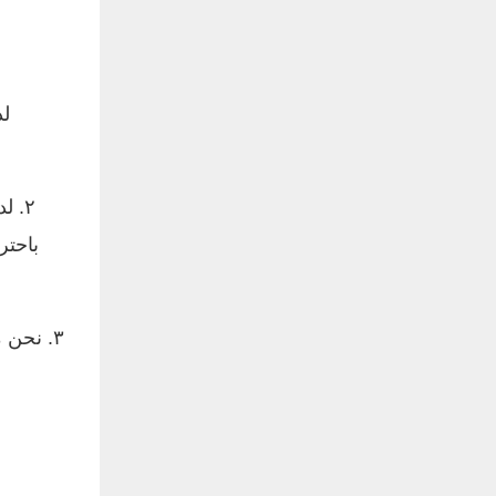
٢. 
٣. نحن