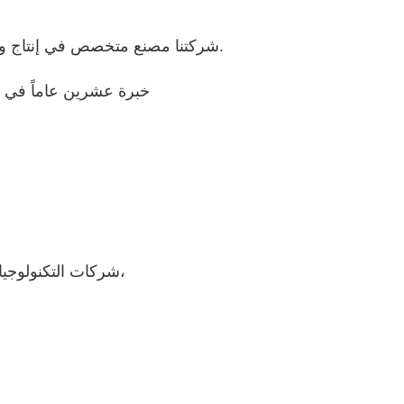
شركتنا مصنع متخصص في إنتاج وبيع آلات تعبئة المساحيق والحبوب وملحقاتها منذ 16 عامًا.
خبرة عشرين عاماً في ال
شركات التكنولوجيا المتقدمة في شنغهاي، ساعة واحدة إلى ميناء هونغتشياو،