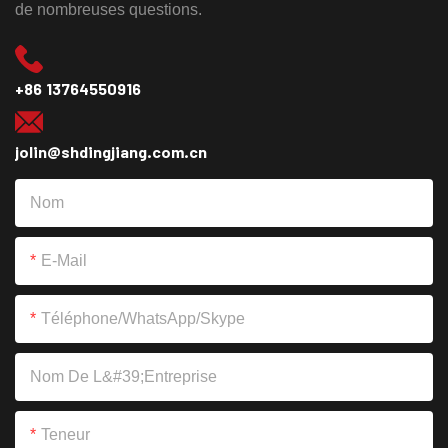
de nombreuses questions.
+86 13764550916​​​​​​​
jolin@shdingjiang.com.cn
Nom
E-Mail
Téléphone/WhatsApp/Skype
Nom De L&#39;entreprise
Teneur