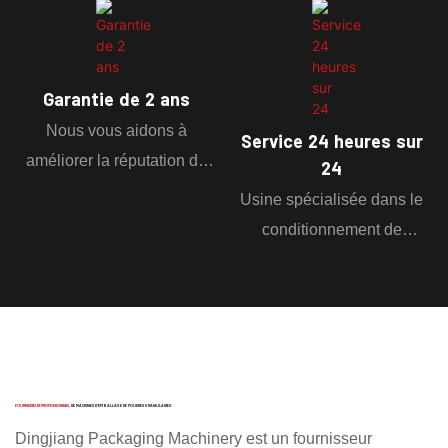
service. Ils vous fournissent
un plan de conception.
Garantie de 2 ans
Nous vous aidons à
Service 24 heures sur
améliorer la réputation de
24
votre marque. Service de
Usine spécialisée dans le
maintenance après-vente
conditionnement de
pendant 2 ans.
céréales en poudre depuis
20 ans. Service disponible
24h/24.
FOURNISSEUR PROFESSIONNEL
DE MACHINES D'EMBALLAGE DE POUDRES GRANULAIRES
Dingjiang Packaging Machinery est un fournisseur