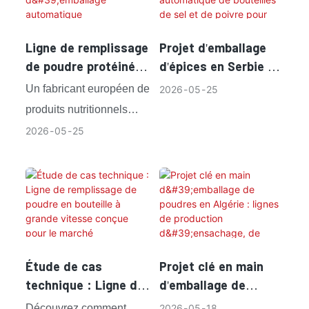
Ligne de remplissage
Projet d'emballage
de poudre protéinée
d'épices en Serbie –
en Slovaquie –
Ligne de remplissage
Un fabricant européen de
2026
05
25
Solution d'emballage
automatique de
produits nutritionnels
automatique
bouteilles de sel et
basé en Slovaquie avait
2026
05
25
multifonctionnelle en
de poivre pour
besoin d'une solution
pots
différents formats
d'emballage automatique
de contenants
flexible pour ses produits
en poudre protéinée.
Le client avait besoin
d'une ligne de production
Étude de cas
Projet clé en main
complète capable de
technique : Ligne de
d'emballage de
gérer différentes
remplissage de
poudres en Algérie :
Découvrez comment
2026
05
18