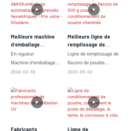
multifonctionnelle de
à vide transportant la
#machineautomatiquede
remplissage et de
poudre de la trémie au
capsulagedebouteilles,
bouchage de poudre
convoyeur à vis ;
#machineàcapsulerauto
adaptée à différents
matique,
Meilleure machine
Meilleure ligne de
formats de contenants.
#machineàcapsulerlesbo
d'emballage
remplissage de
Ensuite, le convoyeur à
uteilles,
automatique de
flacons de 500 g
En vigueur:
Ligne de remplissage de
vis transférera la poudre
granulés
pour le
Machine d'emballage
flacons de poudre
dans le détecteur de
hexaédriques - Prix
conditionnement de
sous vide multiposition, à
vitaminée de 500 g
2024
02
18
2023
05
02
usine - Dingjiang
poudre vitaminée
métaux pour détecter le
servocommande du
fonctionnant à Singapour
(fournisseur)
métal ;
corps principal et
Cette ligne comprend un
structure simple,
dévracage de canettes,
assurant une stabilité
une machine de
Une fois le produit
accrue. Système de
remplissage de poudre,
correctement détecté, il
levage et de
un vérificateur de poids,
est directement
Fabricants
Ligne de